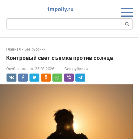
Перейти
tmpolly.ru
к
контенту
Поиск:
Главная
»
Без рубрики
Контровый свет съемка против солнца
Опубликовано:
25.03.2026
Без рубрики